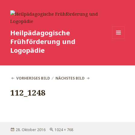
Heilpädagogische
Frühförderung und
MENÜ
UND
Logopädie
WIDGETS
VORHERIGES BILD
NÄCHSTES BILD
112_1248
Veröffentlicht
Volle
28. Oktober 2016
1024 × 768
am
Größe