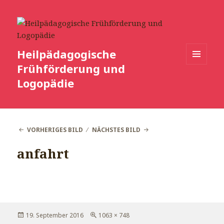
Heilpädagogische
Frühförderung und
MENÜ
UND
Logopädie
WIDGETS
VORHERIGES BILD
NÄCHSTES BILD
anfahrt
Veröffentlicht
Volle
19. September 2016
1063 × 748
am
Größe