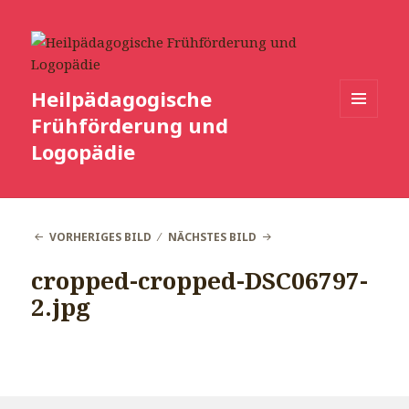
Heilpädagogische
Frühförderung und
MENÜ
UND
Logopädie
WIDGETS
VORHERIGES BILD
NÄCHSTES BILD
cropped-cropped-DSC06797-
2.jpg