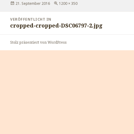
Veröffentlicht
Volle
21. September 2016
1200 × 350
am
Größe
Beitragsnavigation
VERÖFFENTLICHT IN
cropped-cropped-DSC06797-2.jpg
Stolz präsentiert von WordPress